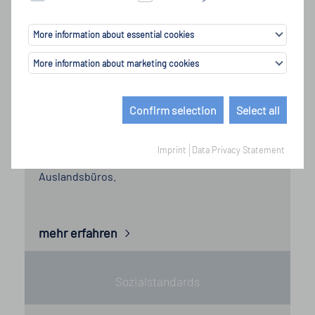
More information about essential cookies
More information about marketing cookies
Qualitätssicherung
Confirm selection
Select all
Unsere Spezialisten für Qualitätssicherung
lassen höchste Ansprüche Realität werden – in
Imprint
Data Privacy Statement
Deutschland und unseren weltweiten
Auslandsbüros.
mehr erfahren
mehr erfahren
Sozialstandards