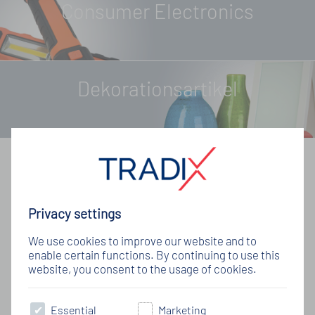
Consumer Electronics
Dekorationsartikel
Produktentwicklung
Privacy settings
Stets auf der Suche nach Neuem, bei der
We use cookies to improve our website and to
Qualität keine Kompromisse machend und
enable certain functions. By continuing to use this
immer am Puls der Zeit entwickeln unsere
website, you consent to the usage of cookies.
Experten Produkte aller Art.
Essential
Marketing